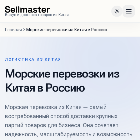
Выкуп и доставка товаров из Китая
Главная
Морские перевозки из Китая в Россию
Авиадоставка
ЛОГИСТИКА ИЗ КИТАЯ
Автодоставка
1688
Морские перевозки из
Доставка сборных из Китая
Таобао
Доставка для маркетплейсов
Китая в Россию
Железнодорожные перевозки
Алибаба
Доставка оптом из Китая
Стоимость
Морская перевозка из Китая — самый
Контейнерные перевозки
Поиск поставщиков
Калькулятор
О компании
востребованный способ доставки крупных
Морские перевозки
партий товаров для бизнеса. Она сочетает
Проверка поставщика
Как мы работаем
надежность, масштабируемость и возможность