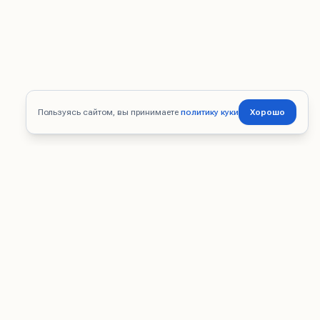
Пользуясь сайтом, вы принимаете
политику куки
Хорошо
Импорт из Китая: прозрачно, легально и под ключ. Помогаем с
логистикой, таможней и документами.